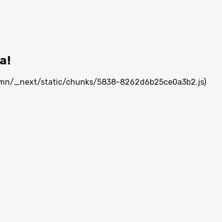
а!
ia.mn/_next/static/chunks/5838-8262d6b25ce0a3b2.js)