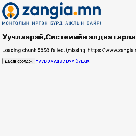
Уучлаарай,Системийн алдаа гарла
Loading chunk 5838 failed. (missing: https://www.zang
Нүүр хуудас руу буцах
Дахин оролдох