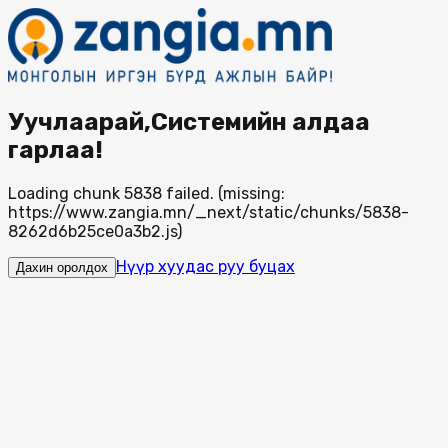
Уучлаарай,Системийн алдаа
гарлаа!
Loading chunk 5838 failed. (missing:
https://www.zangia.mn/_next/static/chunks/5838-
8262d6b25ce0a3b2.js)
Нүүр хуудас руу буцах
Дахин оролдох