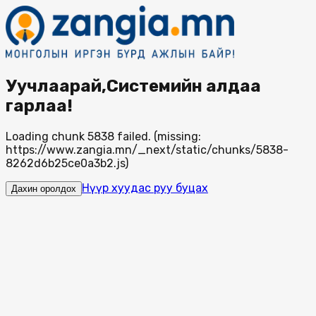
Уучлаарай,Системийн алдаа
гарлаа!
Loading chunk 5838 failed. (missing:
https://www.zangia.mn/_next/static/chunks/5838-
8262d6b25ce0a3b2.js)
Нүүр хуудас руу буцах
Дахин оролдох