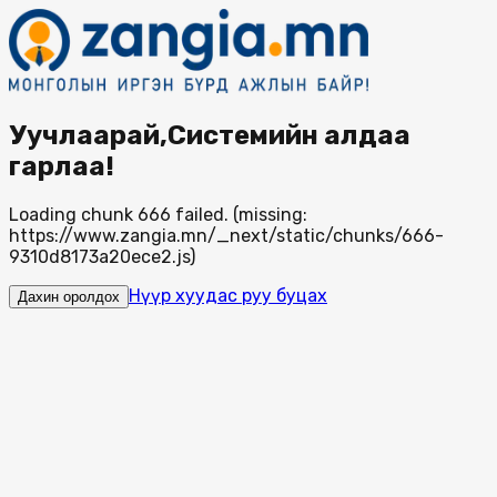
Уучлаарай,Системийн алдаа
гарлаа!
Loading chunk 666 failed. (missing:
https://www.zangia.mn/_next/static/chunks/666-
9310d8173a20ece2.js)
Нүүр хуудас руу буцах
Дахин оролдох