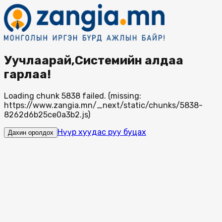
Уучлаарай,Системийн алдаа
гарлаа!
Loading chunk 5838 failed. (missing:
https://www.zangia.mn/_next/static/chunks/5838-
8262d6b25ce0a3b2.js)
Нүүр хуудас руу буцах
Дахин оролдох