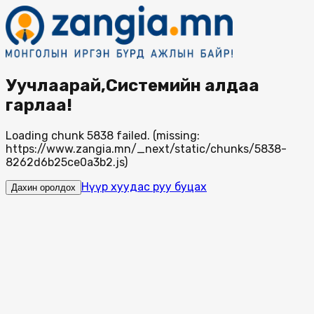
Уучлаарай,Системийн алдаа
гарлаа!
Loading chunk 5838 failed. (missing:
https://www.zangia.mn/_next/static/chunks/5838-
8262d6b25ce0a3b2.js)
Нүүр хуудас руу буцах
Дахин оролдох