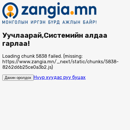
Уучлаарай,Системийн алдаа
гарлаа!
Loading chunk 5838 failed. (missing:
https://www.zangia.mn/_next/static/chunks/5838-
8262d6b25ce0a3b2.js)
Нүүр хуудас руу буцах
Дахин оролдох