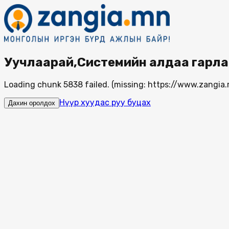
Уучлаарай,Системийн алдаа гарла
Loading chunk 5838 failed. (missing: https://www.zang
Нүүр хуудас руу буцах
Дахин оролдох