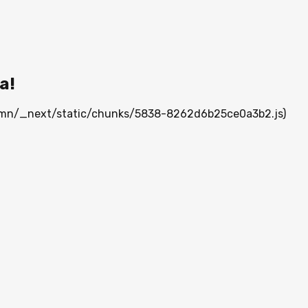
а!
ia.mn/_next/static/chunks/5838-8262d6b25ce0a3b2.js)