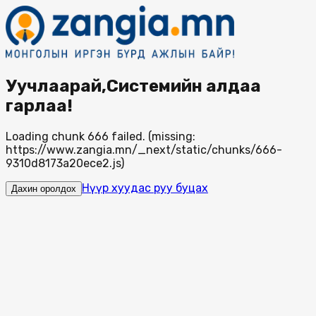
Уучлаарай,Системийн алдаа
гарлаа!
Loading chunk 666 failed. (missing:
https://www.zangia.mn/_next/static/chunks/666-
9310d8173a20ece2.js)
Нүүр хуудас руу буцах
Дахин оролдох