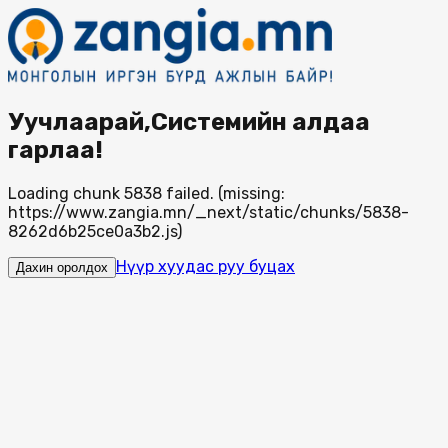
Уучлаарай,Системийн алдаа
гарлаа!
Loading chunk 5838 failed. (missing:
https://www.zangia.mn/_next/static/chunks/5838-
8262d6b25ce0a3b2.js)
Нүүр хуудас руу буцах
Дахин оролдох