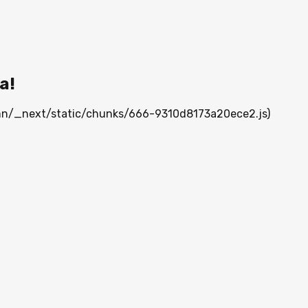
а!
a.mn/_next/static/chunks/666-9310d8173a20ece2.js)