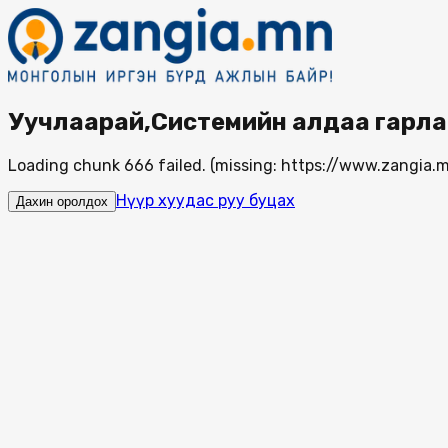
Уучлаарай,Системийн алдаа гарла
Loading chunk 666 failed. (missing: https://www.zangi
Нүүр хуудас руу буцах
Дахин оролдох