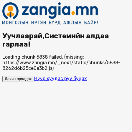
Уучлаарай,Системийн алдаа
гарлаа!
Loading chunk 5838 failed. (missing:
https://www.zangia.mn/_next/static/chunks/5838-
8262d6b25ce0a3b2.js)
Нүүр хуудас руу буцах
Дахин оролдох