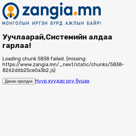
Уучлаарай,Системийн алдаа
гарлаа!
Loading chunk 5838 failed. (missing:
https://www.zangia.mn/_next/static/chunks/5838-
8262d6b25ce0a3b2.js)
Нүүр хуудас руу буцах
Дахин оролдох