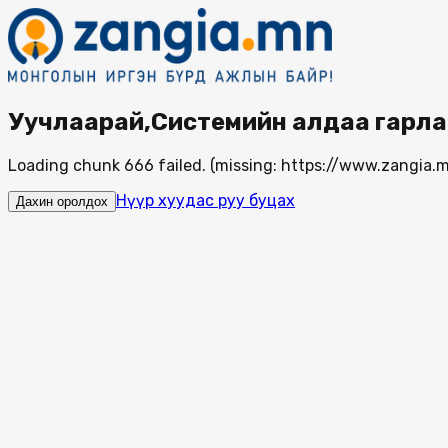
Уучлаарай,Системийн алдаа гарла
Loading chunk 666 failed. (missing: https://www.zangi
Нүүр хуудас руу буцах
Дахин оролдох