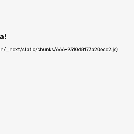
а!
a.mn/_next/static/chunks/666-9310d8173a20ece2.js)