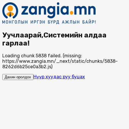
Уучлаарай,Системийн алдаа
гарлаа!
Loading chunk 5838 failed. (missing:
https://www.zangia.mn/_next/static/chunks/5838-
8262d6b25ce0a3b2.js)
Нүүр хуудас руу буцах
Дахин оролдох