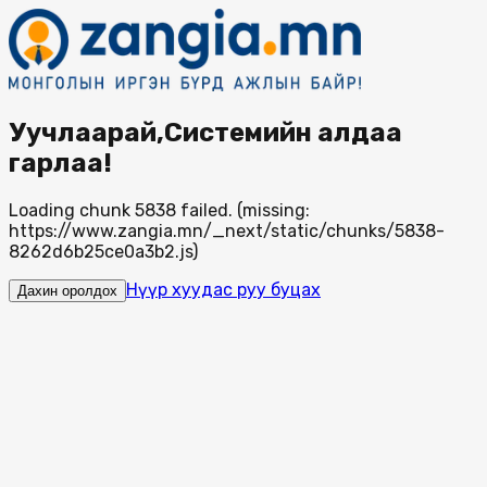
Уучлаарай,Системийн алдаа
гарлаа!
Loading chunk 5838 failed. (missing:
https://www.zangia.mn/_next/static/chunks/5838-
8262d6b25ce0a3b2.js)
Нүүр хуудас руу буцах
Дахин оролдох