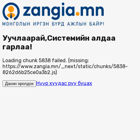
Уучлаарай,Системийн алдаа
гарлаа!
Loading chunk 5838 failed. (missing:
https://www.zangia.mn/_next/static/chunks/5838-
8262d6b25ce0a3b2.js)
Нүүр хуудас руу буцах
Дахин оролдох