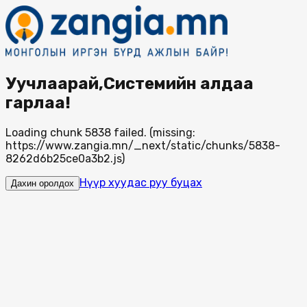
Уучлаарай,Системийн алдаа
гарлаа!
Loading chunk 5838 failed. (missing:
https://www.zangia.mn/_next/static/chunks/5838-
8262d6b25ce0a3b2.js)
Нүүр хуудас руу буцах
Дахин оролдох