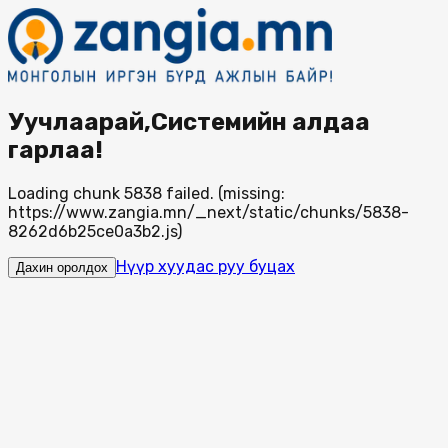
Уучлаарай,Системийн алдаа
гарлаа!
Loading chunk 5838 failed. (missing:
https://www.zangia.mn/_next/static/chunks/5838-
8262d6b25ce0a3b2.js)
Нүүр хуудас руу буцах
Дахин оролдох