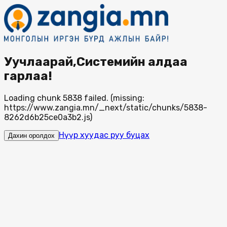
Уучлаарай,Системийн алдаа
гарлаа!
Loading chunk 5838 failed. (missing:
https://www.zangia.mn/_next/static/chunks/5838-
8262d6b25ce0a3b2.js)
Нүүр хуудас руу буцах
Дахин оролдох