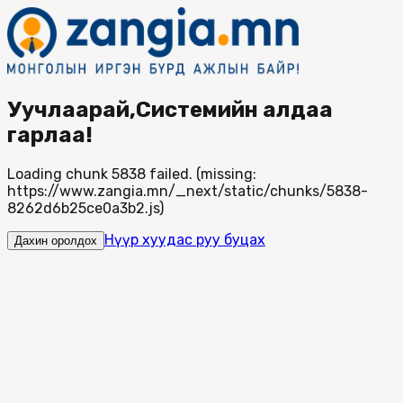
Уучлаарай,Системийн алдаа
гарлаа!
Loading chunk 5838 failed. (missing:
https://www.zangia.mn/_next/static/chunks/5838-
8262d6b25ce0a3b2.js)
Нүүр хуудас руу буцах
Дахин оролдох