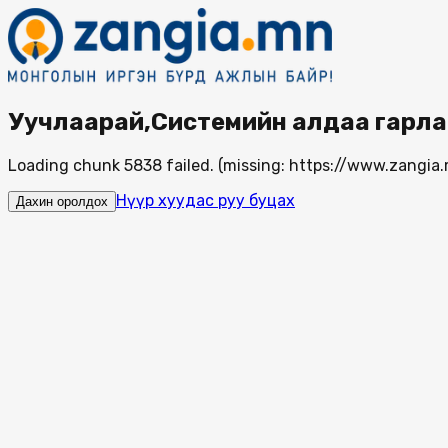
Уучлаарай,Системийн алдаа гарла
Loading chunk 5838 failed. (missing: https://www.zang
Нүүр хуудас руу буцах
Дахин оролдох