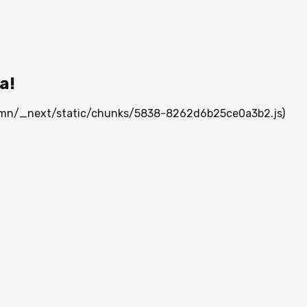
а!
ia.mn/_next/static/chunks/5838-8262d6b25ce0a3b2.js)