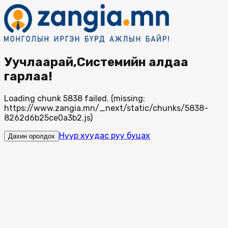
Уучлаарай,Системийн алдаа
гарлаа!
Loading chunk 5838 failed. (missing:
https://www.zangia.mn/_next/static/chunks/5838-
8262d6b25ce0a3b2.js)
Нүүр хуудас руу буцах
Дахин оролдох