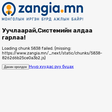
Уучлаарай,Системийн алдаа
гарлаа!
Loading chunk 5838 failed. (missing:
https://www.zangia.mn/_next/static/chunks/5838-
8262d6b25ce0a3b2.js)
Нүүр хуудас руу буцах
Дахин оролдох