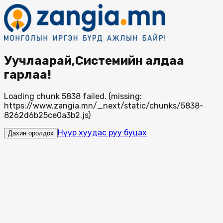
Уучлаарай,Системийн алдаа
гарлаа!
Loading chunk 5838 failed. (missing:
https://www.zangia.mn/_next/static/chunks/5838-
8262d6b25ce0a3b2.js)
Нүүр хуудас руу буцах
Дахин оролдох