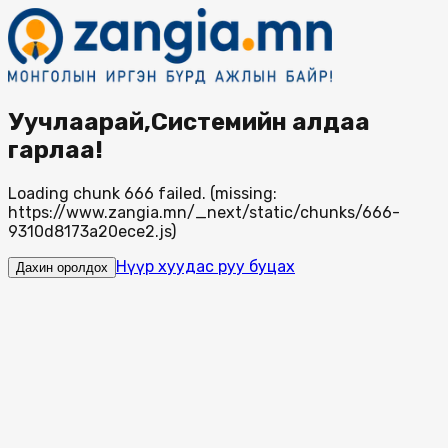
Уучлаарай,Системийн алдаа
гарлаа!
Loading chunk 666 failed. (missing:
https://www.zangia.mn/_next/static/chunks/666-
9310d8173a20ece2.js)
Нүүр хуудас руу буцах
Дахин оролдох