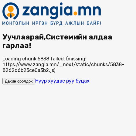
Уучлаарай,Системийн алдаа
гарлаа!
Loading chunk 5838 failed. (missing:
https://www.zangia.mn/_next/static/chunks/5838-
8262d6b25ce0a3b2.js)
Нүүр хуудас руу буцах
Дахин оролдох