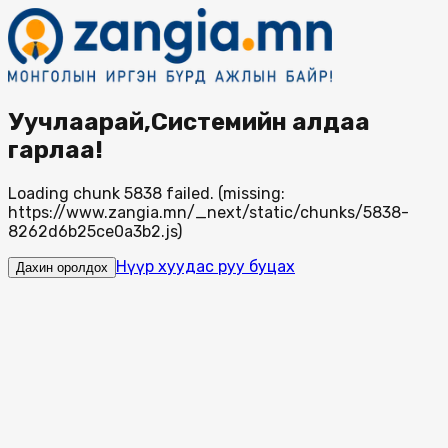
Уучлаарай,Системийн алдаа
гарлаа!
Loading chunk 5838 failed. (missing:
https://www.zangia.mn/_next/static/chunks/5838-
8262d6b25ce0a3b2.js)
Нүүр хуудас руу буцах
Дахин оролдох