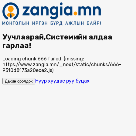
Уучлаарай,Системийн алдаа
гарлаа!
Loading chunk 666 failed. (missing:
https://www.zangia.mn/_next/static/chunks/666-
9310d8173a20ece2.js)
Нүүр хуудас руу буцах
Дахин оролдох