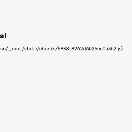
а!
ia.mn/_next/static/chunks/5838-8262d6b25ce0a3b2.js)