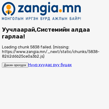
Уучлаарай,Системийн алдаа
гарлаа!
Loading chunk 5838 failed. (missing:
https://www.zangia.mn/_next/static/chunks/5838-
8262d6b25ce0a3b2.js)
Нүүр хуудас руу буцах
Дахин оролдох