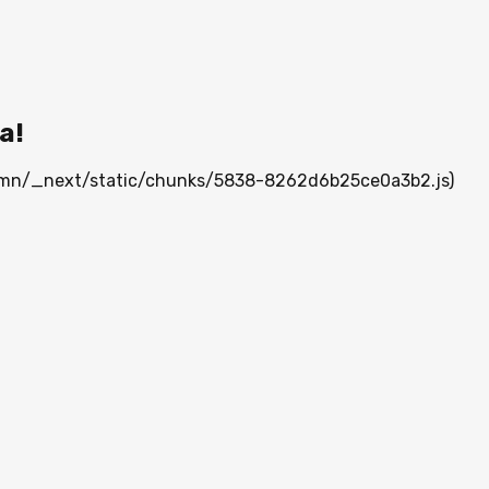
а!
ia.mn/_next/static/chunks/5838-8262d6b25ce0a3b2.js)