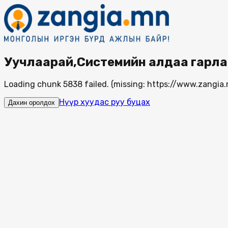
Уучлаарай,Системийн алдаа гарла
Loading chunk 5838 failed. (missing: https://www.zang
Нүүр хуудас руу буцах
Дахин оролдох