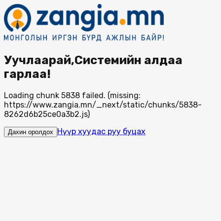
Уучлаарай,Системийн алдаа
гарлаа!
Loading chunk 5838 failed. (missing:
https://www.zangia.mn/_next/static/chunks/5838-
8262d6b25ce0a3b2.js)
Нүүр хуудас руу буцах
Дахин оролдох