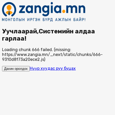
Уучлаарай,Системийн алдаа
гарлаа!
Loading chunk 666 failed. (missing:
https://www.zangia.mn/_next/static/chunks/666-
9310d8173a20ece2.js)
Нүүр хуудас руу буцах
Дахин оролдох