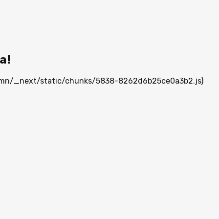
а!
ia.mn/_next/static/chunks/5838-8262d6b25ce0a3b2.js)