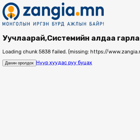
Уучлаарай,Системийн алдаа гарла
Loading chunk 5838 failed. (missing: https://www.zang
Нүүр хуудас руу буцах
Дахин оролдох