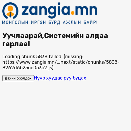
Уучлаарай,Системийн алдаа
гарлаа!
Loading chunk 5838 failed. (missing:
https://www.zangia.mn/_next/static/chunks/5838-
8262d6b25ce0a3b2.js)
Нүүр хуудас руу буцах
Дахин оролдох