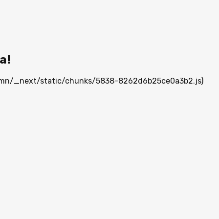
а!
ia.mn/_next/static/chunks/5838-8262d6b25ce0a3b2.js)