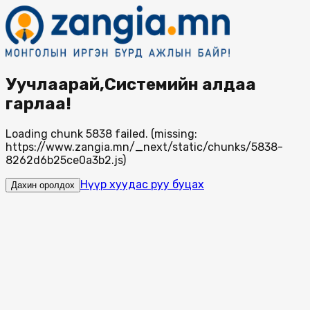
Уучлаарай,Системийн алдаа
гарлаа!
Loading chunk 5838 failed. (missing:
https://www.zangia.mn/_next/static/chunks/5838-
8262d6b25ce0a3b2.js)
Нүүр хуудас руу буцах
Дахин оролдох