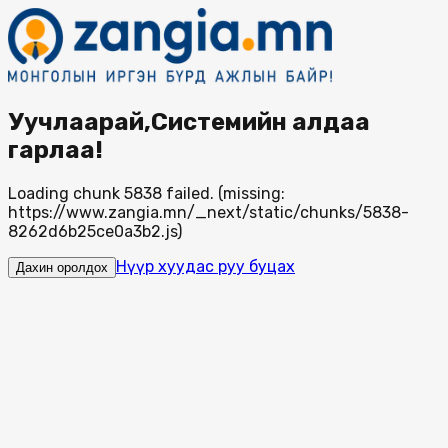
Уучлаарай,Системийн алдаа
гарлаа!
Loading chunk 5838 failed. (missing:
https://www.zangia.mn/_next/static/chunks/5838-
8262d6b25ce0a3b2.js)
Нүүр хуудас руу буцах
Дахин оролдох