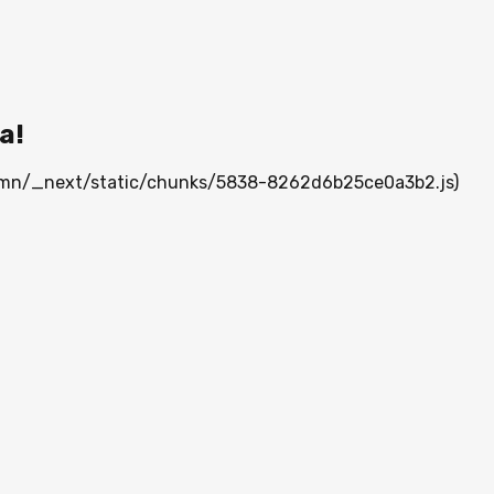
а!
ia.mn/_next/static/chunks/5838-8262d6b25ce0a3b2.js)