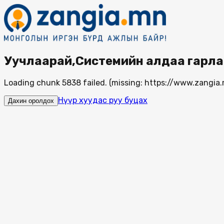
Уучлаарай,Системийн алдаа гарла
Loading chunk 5838 failed. (missing: https://www.zang
Нүүр хуудас руу буцах
Дахин оролдох