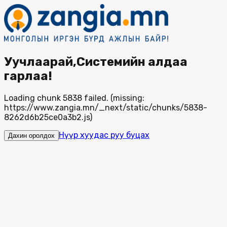
Уучлаарай,Системийн алдаа
гарлаа!
Loading chunk 5838 failed. (missing:
https://www.zangia.mn/_next/static/chunks/5838-
8262d6b25ce0a3b2.js)
Нүүр хуудас руу буцах
Дахин оролдох