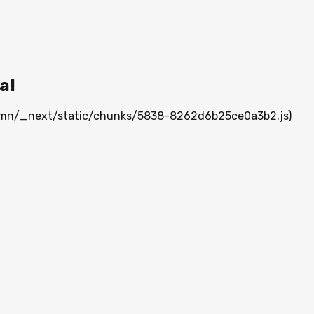
а!
ia.mn/_next/static/chunks/5838-8262d6b25ce0a3b2.js)