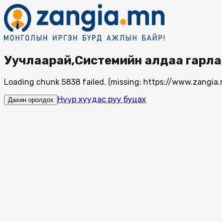
Уучлаарай,Системийн алдаа гарла
Loading chunk 5838 failed. (missing: https://www.zang
Нүүр хуудас руу буцах
Дахин оролдох