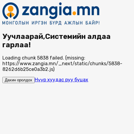
Уучлаарай,Системийн алдаа
гарлаа!
Loading chunk 5838 failed. (missing:
https://www.zangia.mn/_next/static/chunks/5838-
8262d6b25ce0a3b2.js)
Нүүр хуудас руу буцах
Дахин оролдох