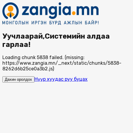
Уучлаарай,Системийн алдаа
гарлаа!
Loading chunk 5838 failed. (missing:
https://www.zangia.mn/_next/static/chunks/5838-
8262d6b25ce0a3b2.js)
Нүүр хуудас руу буцах
Дахин оролдох