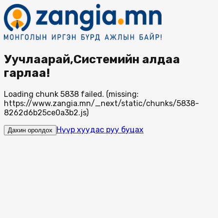
Уучлаарай,Системийн алдаа
гарлаа!
Loading chunk 5838 failed. (missing:
https://www.zangia.mn/_next/static/chunks/5838-
8262d6b25ce0a3b2.js)
Нүүр хуудас руу буцах
Дахин оролдох