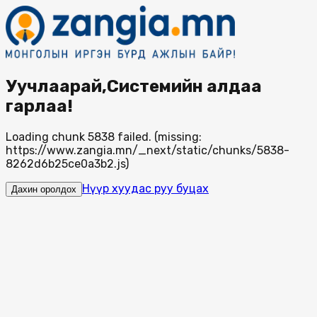
Уучлаарай,Системийн алдаа
гарлаа!
Loading chunk 5838 failed. (missing:
https://www.zangia.mn/_next/static/chunks/5838-
8262d6b25ce0a3b2.js)
Нүүр хуудас руу буцах
Дахин оролдох