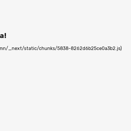
а!
ia.mn/_next/static/chunks/5838-8262d6b25ce0a3b2.js)