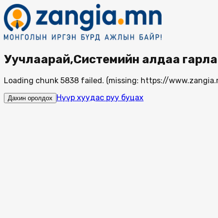
Уучлаарай,Системийн алдаа гарла
Loading chunk 5838 failed. (missing: https://www.zang
Нүүр хуудас руу буцах
Дахин оролдох