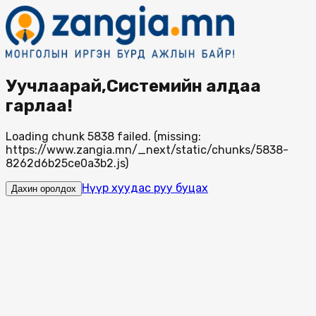
Уучлаарай,Системийн алдаа
гарлаа!
Loading chunk 5838 failed. (missing:
https://www.zangia.mn/_next/static/chunks/5838-
8262d6b25ce0a3b2.js)
Нүүр хуудас руу буцах
Дахин оролдох