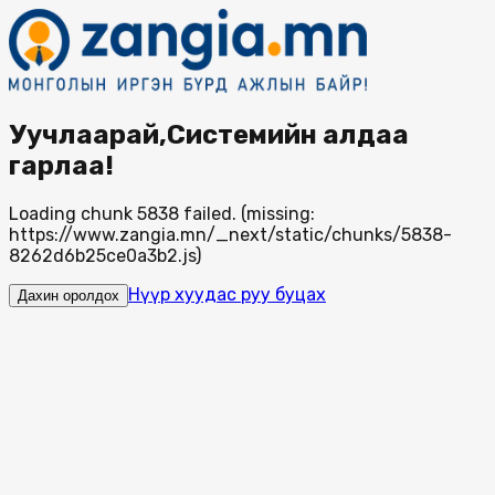
Уучлаарай,Системийн алдаа
гарлаа!
Loading chunk 5838 failed. (missing:
https://www.zangia.mn/_next/static/chunks/5838-
8262d6b25ce0a3b2.js)
Нүүр хуудас руу буцах
Дахин оролдох