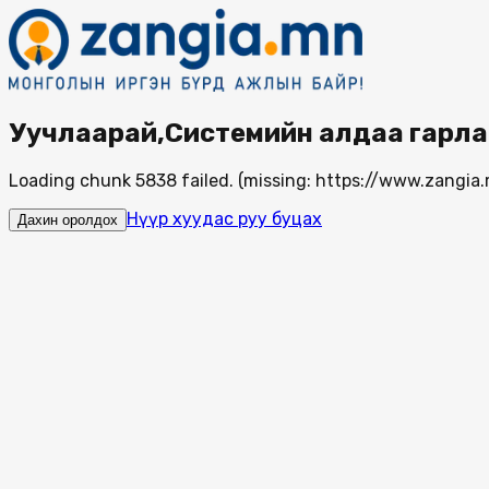
Уучлаарай,Системийн алдаа гарла
Loading chunk 5838 failed. (missing: https://www.zang
Нүүр хуудас руу буцах
Дахин оролдох