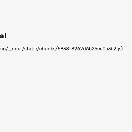
а!
ia.mn/_next/static/chunks/5838-8262d6b25ce0a3b2.js)